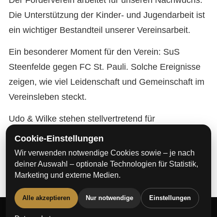
Der Förderverein arbeitet für unseren Nachwuchs.
Die Unterstützung der Kinder- und Jugendarbeit ist
ein wichtiger Bestandteil unserer Vereinsarbeit.
Ein besonderer Moment für den Verein: SuS
Steenfelde gegen FC St. Pauli. Solche Ereignisse
zeigen, wie viel Leidenschaft und Gemeinschaft im
Vereinsleben steckt.
Udo & Wilke stehen stellvertretend für
Engagement, Zusammenhalt und die Arbeit im
Cookie-Einstellungen
Förderverein des SuS Steenfelde.
Wir verwenden notwendige Cookies sowie – je nach
deiner Auswahl – optionale Technologien für Statistik,
Marketing und externe Medien.
Alle akzeptieren
Nur notwendige
Einstellungen
© 2026 SUS-Steenfelde-Förderverein.de